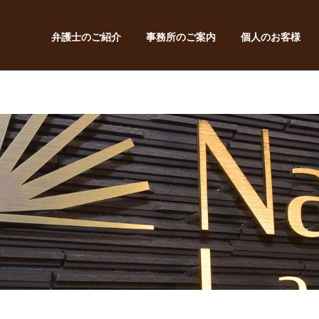
弁護士のご紹介
事務所のご案内
個人のお客様
離婚・男女問題
債権回収
人事・労務
遺言・相続・成年後見
契約書作成・コンプライアン
賃貸トラブル