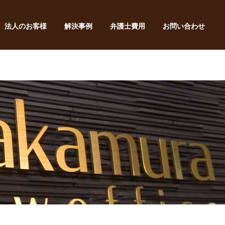
法人のお客様
解決事例
弁護士費用
お問い合わせ
ス
交通事故
不動産
債務整理・破産・再生
顧客クレーム対応
訴訟対応
刑事事件
顧問契約
その他