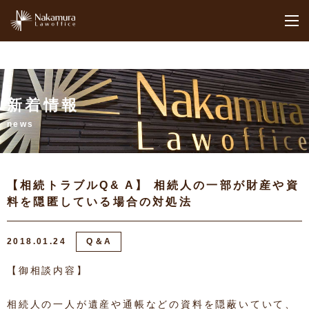
M
新着情報
news
【相続トラブルQ& A】 相続人の一部が財産や資
料を隠匿している場合の対処法
2018.01.24
Q＆A
【御相談内容】
相続人の一人が遺産や通帳などの資料を隠蔽いていて、