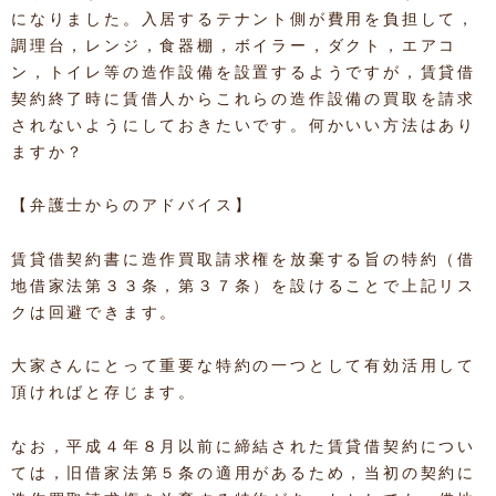
になりました。入居するテナント側が費用を負担して，
調理台，レンジ，食器棚，ボイラー，ダクト，エアコ
ン，トイレ等の造作設備を設置するようですが，賃貸借
契約終了時に賃借人からこれらの造作設備の買取を請求
されないようにしておきたいです。何かいい方法はあり
ますか？
【弁護士からのアドバイス】
賃貸借契約書に造作買取請求権を放棄する旨の特約（借
地借家法第３３条，第３７条）を設けることで上記リス
クは回避できます。
大家さんにとって重要な特約の一つとして有効活用して
頂ければと存じます。
なお，平成４年８月以前に締結された賃貸借契約につい
ては，旧借家法第５条の適用があるため，当初の契約に