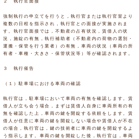
２ 執行官面接
強制執行の申立てを行うと，執行官または執行官室より
複数の日程を指示され，執行官との面接が実施されま
す。執行官面接では，不動産の占有状況，賃借人の状
況，施錠の有無，執行補助者（不動産内の荷物の選別・
運搬・保管を行う業者）の有無，車両の状況（車両の所
有者・車種・大きさ・保管状況等）等が確認されます。
３ 執行催告
（１）駐車場における車両の確認
執行官は，駐車場において車両の有無を確認します。賃
借人が立ち会う場合，まずは賃借人自身に車両所有の有
無を確認した上，車両の鍵を開錠する依頼をします。賃
借人が任意に車両の鍵を開錠しない場合や賃借人が不在
の場合，執行官は，鍵の技術者に車両の鍵を開錠するよ
う指示します。車両の鍵を開錠した後，執行官は，車両