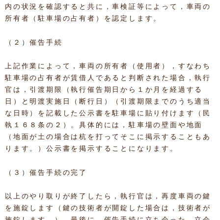
内の状況を確認すると共に，車検証等によって，車両の
所有者（駐車場の占有者）を認定します。
（２）催告手続
上記作業によって，車両の所有者（使用者），すなわち
駐車場の占有者が賃借人であると判断された場合，執行
官は，引渡期限（執行催告期日から１か月を経過する
日）と明渡実施日（断行日）（引渡期限までのうち適当
な日時）を記載した公示書を駐車場に貼り付けます（民
執１６８条の２）。具体的には，駐車場の壁面や地面
（地面が土の場合は杭を打ってそこに掲示することもあ
ります。）公示書を掲示することになります。
（３）催告手続の完了
以上のやり取りが終了したら，執行官は，再度車両の鍵
を施錠します（鍵の技術者が開錠した場合は，技術者が
施錠します。）。最後に，催告手続に立ち会った，立会