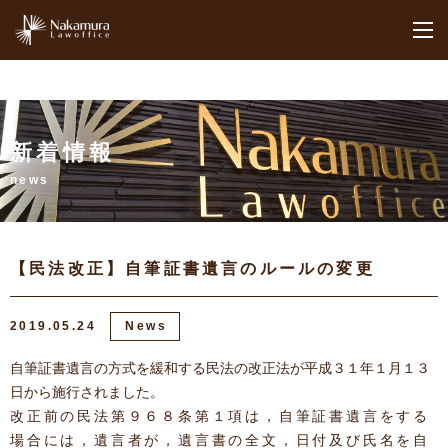
M
新着情報
news
【民法改正】自筆証書遺言のルールの変更
2019.05.24
News
自筆証書遺言の方式を緩和する民法の改正法が平成３１年１月１３
日から施行されました。
改正前の民法第９６８条第１項は，自筆証書遺言をする
場合には，遺言者が，遺言書の全文，日付及び氏名を自